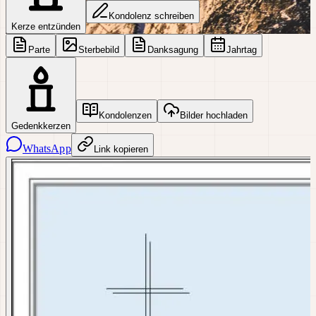
Kondolenz schreiben
Kerze entzünden
Parte
Sterbebild
Danksagung
Jahrtag
Kondolenzen
Bilder hochladen
Gedenkkerzen
WhatsApp
Link kopieren