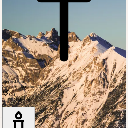
Sterbedatum
Sterbedatum
22. März 2022
Ort
Ort
Inzing