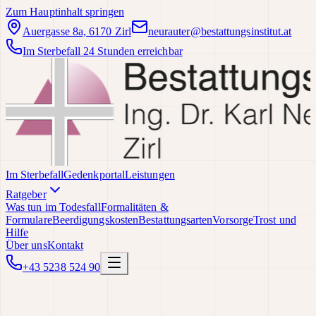
Zum Hauptinhalt springen
Auergasse 8a, 6170 Zirl
neurauter@bestattungsinstitut.at
Im Sterbefall 24 Stunden erreichbar
Im Sterbefall
Gedenkportal
Leistungen
Ratgeber
Was tun im Todesfall
Formalitäten &
Formulare
Beerdigungskosten
Bestattungsarten
Vorsorge
Trost und
Hilfe
Über uns
Kontakt
+43 5238 524 90