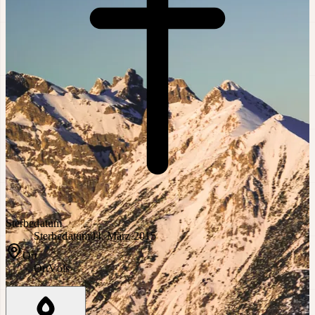
Sterbedatum
Sterbedatum
04. März 2015
Ort
Ort
Völs