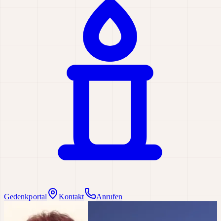
Gedenkportal
Kontakt
Anrufen