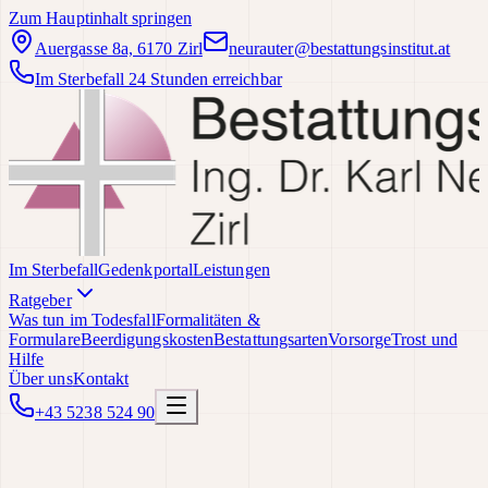
Zum Hauptinhalt springen
Auergasse 8a, 6170 Zirl
neurauter@bestattungsinstitut.at
Im Sterbefall 24 Stunden erreichbar
Im Sterbefall
Gedenkportal
Leistungen
Ratgeber
Was tun im Todesfall
Formalitäten &
Formulare
Beerdigungskosten
Bestattungsarten
Vorsorge
Trost und
Hilfe
Über uns
Kontakt
+43 5238 524 90