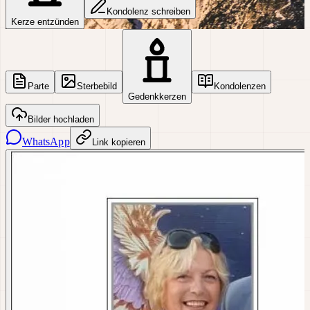
Kondolenz schreiben
Kerze entzünden
Parte
Sterbebild
Kondolenzen
Gedenkkerzen
Bilder hochladen
WhatsApp
Link kopieren