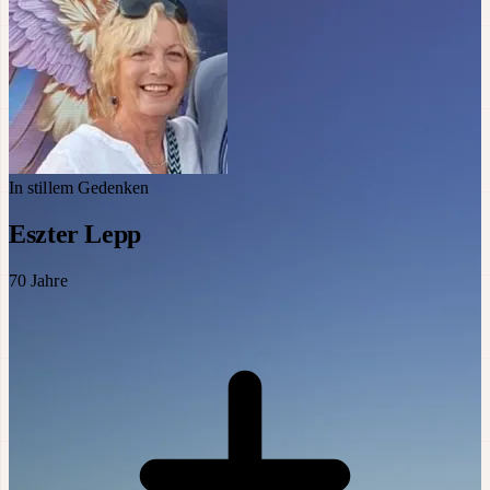
In stillem Gedenken
Eszter Lepp
70
Jahre