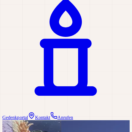
Gedenkportal
Kontakt
Anrufen