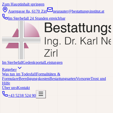
Zum Hauptinhalt springen
Auergasse 8a, 6170 Zirl
neurauter@bestattungsinstitut.at
Im Sterbefall 24 Stunden erreichbar
Im Sterbefall
Gedenkportal
Leistungen
Ratgeber
Was tun im Todesfall
Formalitäten &
Formulare
Beerdigungskosten
Bestattungsarten
Vorsorge
Trost und
Hilfe
Über uns
Kontakt
+43 5238 524 90