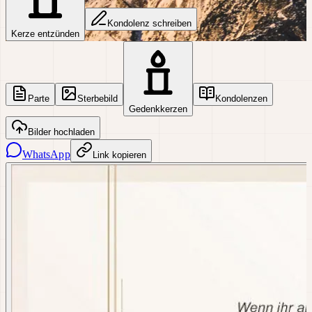
Kondolenz schreiben
Kerze entzünden
Parte
Sterbebild
Kondolenzen
Gedenkkerzen
Bilder hochladen
WhatsApp
Link kopieren