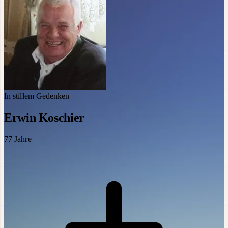
In stillem Gedenken
Erwin Koschier
77
Jahre