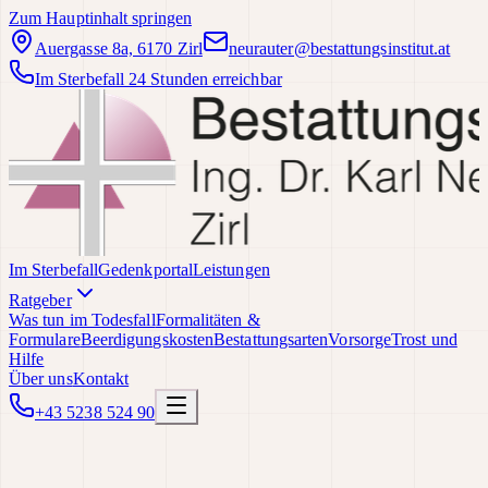
Zum Hauptinhalt springen
Auergasse 8a, 6170 Zirl
neurauter@bestattungsinstitut.at
Im Sterbefall 24 Stunden erreichbar
Im Sterbefall
Gedenkportal
Leistungen
Ratgeber
Was tun im Todesfall
Formalitäten &
Formulare
Beerdigungskosten
Bestattungsarten
Vorsorge
Trost und
Hilfe
Über uns
Kontakt
+43 5238 524 90