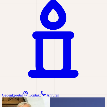
Gedenkportal
Kontakt
Anrufen