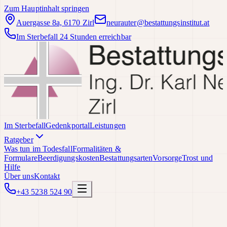
Zum Hauptinhalt springen
Auergasse 8a, 6170 Zirl
neurauter@bestattungsinstitut.at
Im Sterbefall 24 Stunden erreichbar
Im Sterbefall
Gedenkportal
Leistungen
Ratgeber
Was tun im Todesfall
Formalitäten &
Formulare
Beerdigungskosten
Bestattungsarten
Vorsorge
Trost und
Hilfe
Über uns
Kontakt
+43 5238 524 90