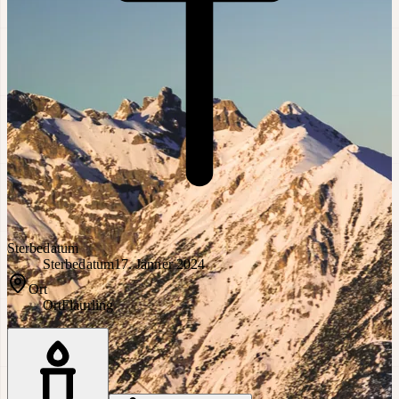
Sterbedatum
Sterbedatum
17. Jänner 2024
Ort
Ort
Flaurling