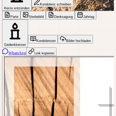
Kondolenz schreiben
Kerze entzünden
Parte
Sterbebild
Danksagung
Jahrtag
Kondolenzen
Bilder hochladen
Gedenkkerzen
WhatsApp
Link kopieren