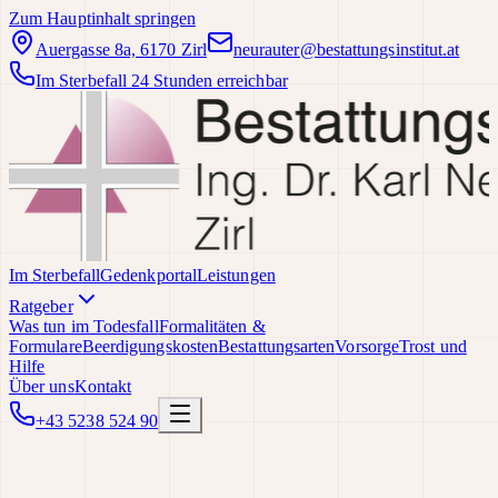
Zum Hauptinhalt springen
Auergasse 8a, 6170 Zirl
neurauter@bestattungsinstitut.at
Im Sterbefall 24 Stunden erreichbar
Im Sterbefall
Gedenkportal
Leistungen
Ratgeber
Was tun im Todesfall
Formalitäten &
Formulare
Beerdigungskosten
Bestattungsarten
Vorsorge
Trost und
Hilfe
Über uns
Kontakt
+43 5238 524 90