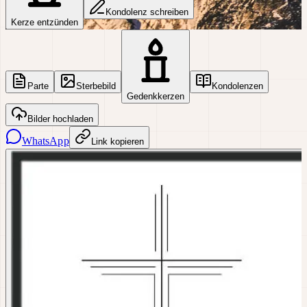
Kondolenz schreiben
Kerze entzünden
Parte
Sterbebild
Kondolenzen
Gedenkkerzen
Bilder hochladen
WhatsApp
Link kopieren