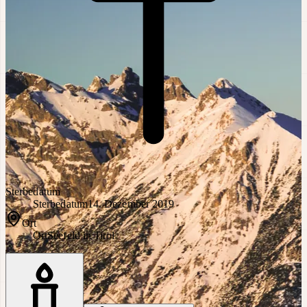
Sterbedatum
Sterbedatum
14. Dezember 2019
Ort
Ort
Seefeld in Tirol