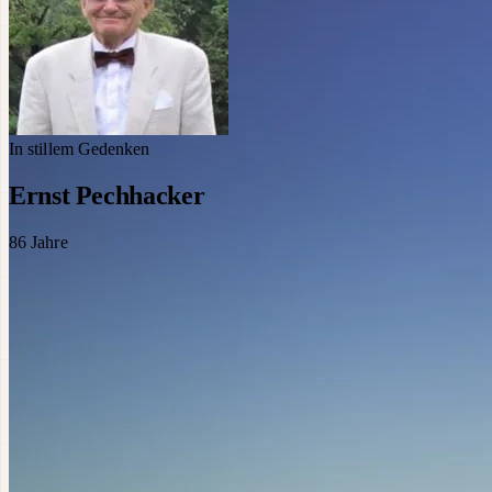
In stillem Gedenken
Ernst Pechhacker
86
Jahre