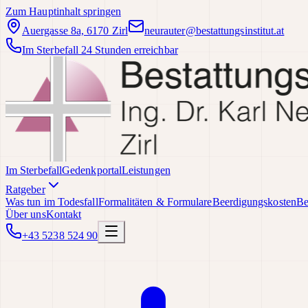
Zum Hauptinhalt springen
Auergasse 8a, 6170 Zirl
neurauter@bestattungsinstitut.at
Im Sterbefall 24 Stunden erreichbar
Im Sterbefall
Gedenkportal
Leistungen
Ratgeber
Was tun im Todesfall
Formalitäten & Formulare
Beerdigungskosten
Be
Über uns
Kontakt
+43 5238 524 90