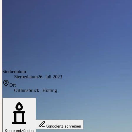
Sterbedatum
Sterbedatum
26. Juli 2023
Ort
Ort
Innsbruck | Hötting
Kondolenz schreiben
Kerze entzünden