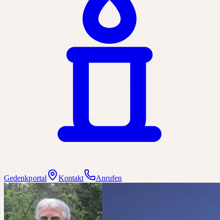
Gedenkportal
Kontakt
Anrufen