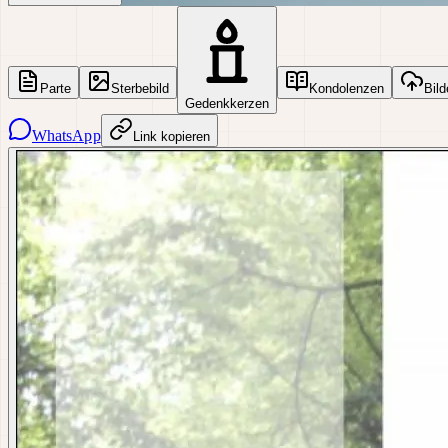
Parte
Sterbebild
Kondolenzen
Bild
Gedenkkerzen
WhatsApp
Link kopieren