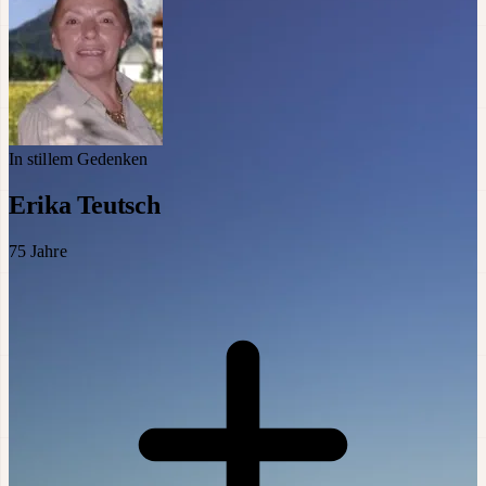
In stillem Gedenken
Erika Teutsch
75
Jahre