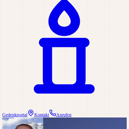
Gedenkportal
Kontakt
Anrufen