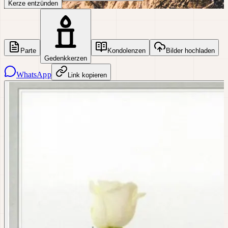
Kerze entzünden
Parte
Kondolenzen
Bilder hochladen
Gedenkkerzen
WhatsApp
Link kopieren