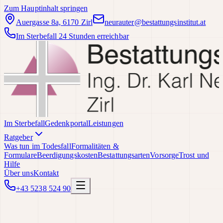
Zum Hauptinhalt springen
Auergasse 8a, 6170 Zirl
neurauter@bestattungsinstitut.at
Im Sterbefall 24 Stunden erreichbar
Im Sterbefall
Gedenkportal
Leistungen
Ratgeber
Was tun im Todesfall
Formalitäten &
Formulare
Beerdigungskosten
Bestattungsarten
Vorsorge
Trost und
Hilfe
Über uns
Kontakt
+43 5238 524 90