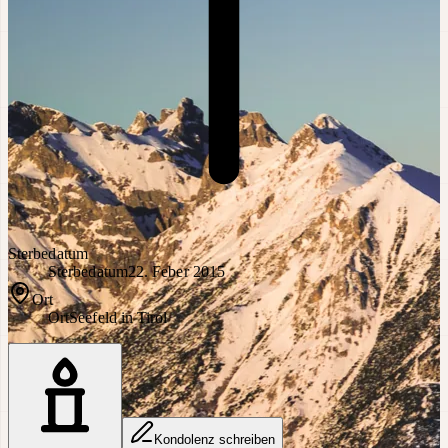
Sterbedatum
Sterbedatum
22. Feber 2015
Ort
Ort
Seefeld in Tirol
Kondolenz schreiben