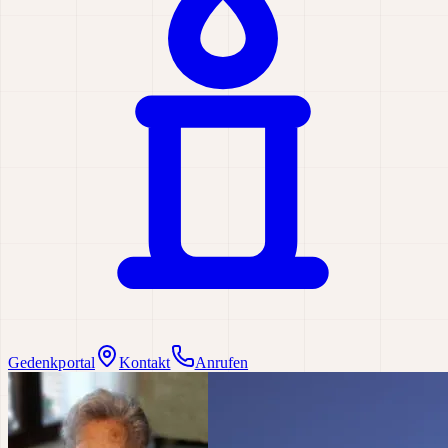
Gedenkportal
Kontakt
Anrufen