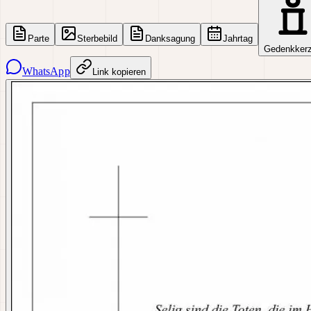
Parte
Sterbebild
Danksagung
Jahrtag
Gedenkker
WhatsApp
Link kopieren