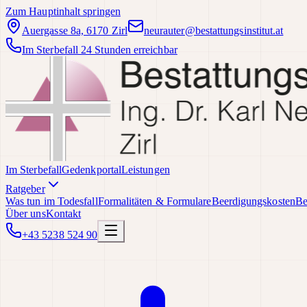
Zum Hauptinhalt springen
Auergasse 8a, 6170 Zirl
neurauter@bestattungsinstitut.at
Im Sterbefall 24 Stunden erreichbar
Im Sterbefall
Gedenkportal
Leistungen
Ratgeber
Was tun im Todesfall
Formalitäten & Formulare
Beerdigungskosten
Be
Über uns
Kontakt
+43 5238 524 90