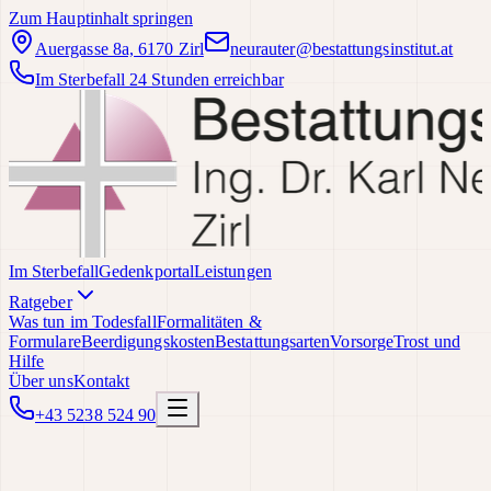
Zum Hauptinhalt springen
Auergasse 8a, 6170 Zirl
neurauter@bestattungsinstitut.at
Im Sterbefall 24 Stunden erreichbar
Im Sterbefall
Gedenkportal
Leistungen
Ratgeber
Was tun im Todesfall
Formalitäten &
Formulare
Beerdigungskosten
Bestattungsarten
Vorsorge
Trost und
Hilfe
Über uns
Kontakt
+43 5238 524 90