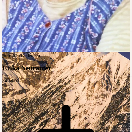
In stillem Gedenken
Erika Neurauter
84
Jahre