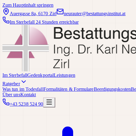
Zum Hauptinhalt springen
Auergasse 8a, 6170 Zirl
neurauter@bestattungsinstitut.at
Im Sterbefall 24 Stunden erreichbar
Im Sterbefall
Gedenkportal
Leistungen
Ratgeber
Was tun im Todesfall
Formalitäten & Formulare
Beerdigungskosten
Be
Über uns
Kontakt
+43 5238 524 90