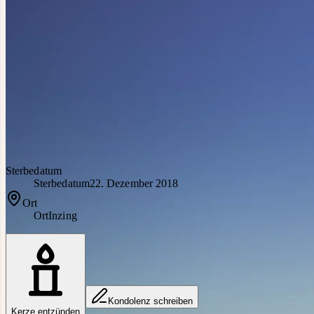
Sterbedatum
Sterbedatum
22. Dezember 2018
Ort
Ort
Inzing
Kondolenz schreiben
Kerze entzünden