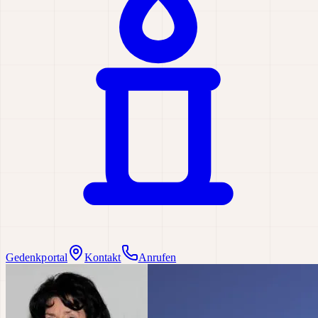
Gedenkportal
Kontakt
Anrufen