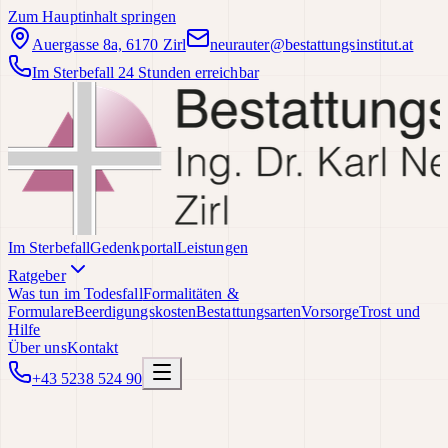
Zum Hauptinhalt springen
Auergasse 8a, 6170 Zirl
neurauter@bestattungsinstitut.at
Im Sterbefall 24 Stunden erreichbar
Im Sterbefall
Gedenkportal
Leistungen
Ratgeber
Was tun im Todesfall
Formalitäten &
Formulare
Beerdigungskosten
Bestattungsarten
Vorsorge
Trost und
Hilfe
Über uns
Kontakt
+43 5238 524 90