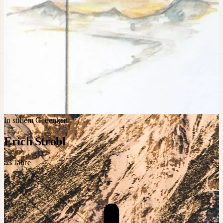
In stillem Gedenken
Erich Strobl
53
Jahre