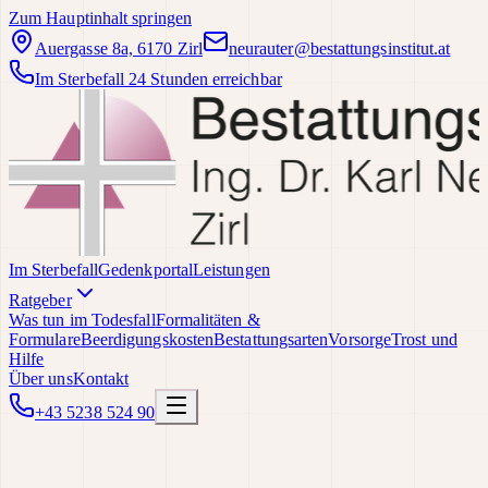
Zum Hauptinhalt springen
Auergasse 8a, 6170 Zirl
neurauter@bestattungsinstitut.at
Im Sterbefall 24 Stunden erreichbar
Im Sterbefall
Gedenkportal
Leistungen
Ratgeber
Was tun im Todesfall
Formalitäten &
Formulare
Beerdigungskosten
Bestattungsarten
Vorsorge
Trost und
Hilfe
Über uns
Kontakt
+43 5238 524 90