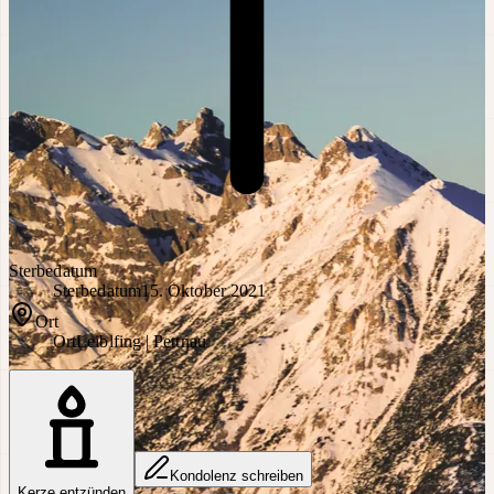
Sterbedatum
Sterbedatum
15. Oktober 2021
Ort
Ort
Leiblfing | Pettnau
Kondolenz schreiben
Kerze entzünden