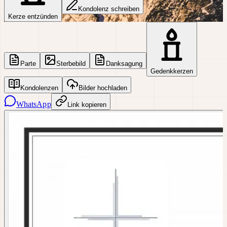
Kondolenz schreiben
Kerze entzünden
Parte
Sterbebild
Danksagung
Gedenkkerzen
Kondolenzen
Bilder hochladen
WhatsApp
Link kopieren