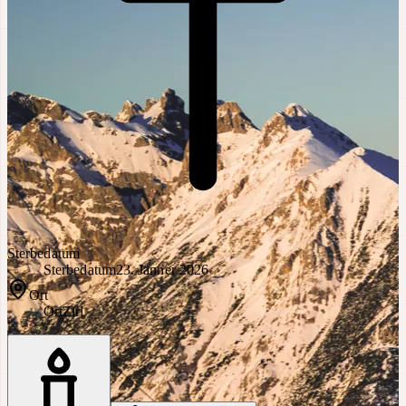
Sterbedatum
Sterbedatum
23. Jänner 2026
Ort
Ort
Zirl