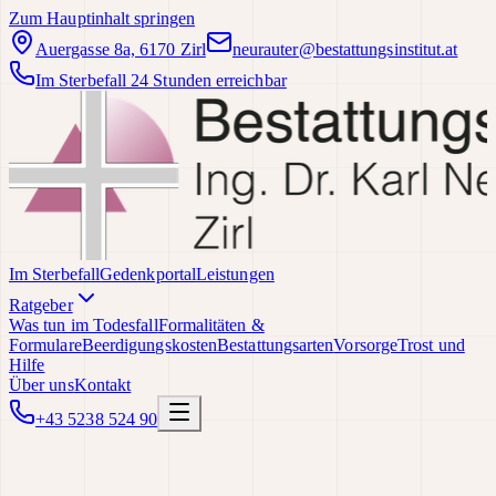
Zum Hauptinhalt springen
Auergasse 8a, 6170 Zirl
neurauter@bestattungsinstitut.at
Im Sterbefall 24 Stunden erreichbar
Im Sterbefall
Gedenkportal
Leistungen
Ratgeber
Was tun im Todesfall
Formalitäten &
Formulare
Beerdigungskosten
Bestattungsarten
Vorsorge
Trost und
Hilfe
Über uns
Kontakt
+43 5238 524 90