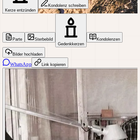
Kondolenz schreiben
Kerze entzünden
Parte
Sterbebild
Kondolenzen
Gedenkkerzen
Bilder hochladen
WhatsApp
Link kopieren