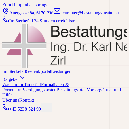
Zum Hauptinhalt springen
Auergasse 8a, 6170 Zirl
neurauter@bestattungsinstitut.at
Im Sterbefall 24 Stunden erreichbar
Im Sterbefall
Gedenkportal
Leistungen
Ratgeber
Was tun im Todesfall
Formalitäten &
Formulare
Beerdigungskosten
Bestattungsarten
Vorsorge
Trost und
Hilfe
Über uns
Kontakt
+43 5238 524 90