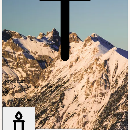
Sterbedatum
Sterbedatum
22. Feber 2025
Ort
Ort
Kematen