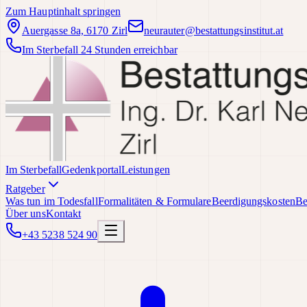
Zum Hauptinhalt springen
Auergasse 8a, 6170 Zirl
neurauter@bestattungsinstitut.at
Im Sterbefall 24 Stunden erreichbar
Im Sterbefall
Gedenkportal
Leistungen
Ratgeber
Was tun im Todesfall
Formalitäten & Formulare
Beerdigungskosten
Be
Über uns
Kontakt
+43 5238 524 90