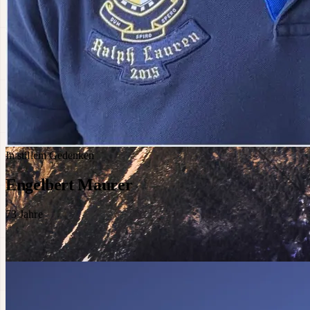
In stillem Gedenken
Engelbert Maurer
73
Jahre