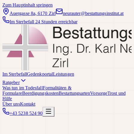
Zum Hauptinhalt springen
Auergasse 8a, 6170 Zirl
neurauter@bestattungsinstitut.at
Im Sterbefall 24 Stunden erreichbar
Im Sterbefall
Gedenkportal
Leistungen
Ratgeber
Was tun im Todesfall
Formalitäten &
Formulare
Beerdigungskosten
Bestattungsarten
Vorsorge
Trost und
Hilfe
Über uns
Kontakt
+43 5238 524 90