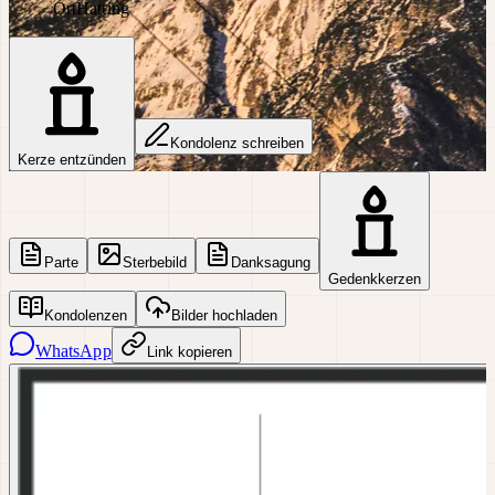
Ort
Hatting
Kondolenz schreiben
Kerze entzünden
Parte
Sterbebild
Danksagung
Gedenkkerzen
Kondolenzen
Bilder hochladen
WhatsApp
Link kopieren