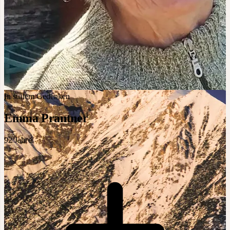
In stillem Gedenken
Emma Prantner
92
Jahre