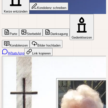
Kondolenz schreiben
Kerze entzünden
Parte
Sterbebild
Danksagung
Gedenkkerzen
Kondolenzen
Bilder hochladen
WhatsApp
Link kopieren