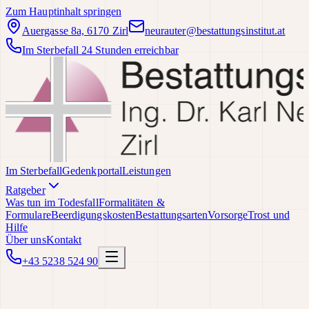
Zum Hauptinhalt springen
Auergasse 8a, 6170 Zirl
neurauter@bestattungsinstitut.at
Im Sterbefall 24 Stunden erreichbar
Im Sterbefall
Gedenkportal
Leistungen
Ratgeber
Was tun im Todesfall
Formalitäten &
Formulare
Beerdigungskosten
Bestattungsarten
Vorsorge
Trost und
Hilfe
Über uns
Kontakt
+43 5238 524 90