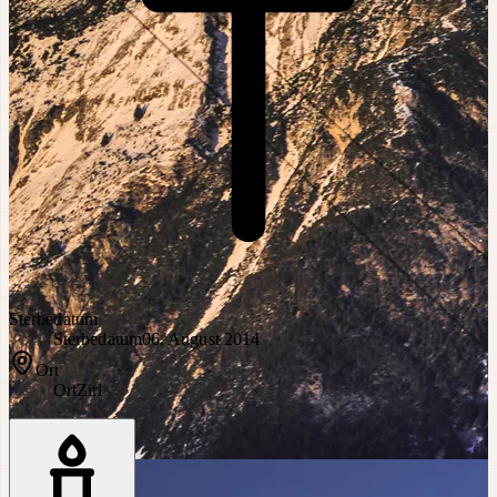
Sterbedatum
Sterbedatum
06. August 2014
Ort
Ort
Zirl