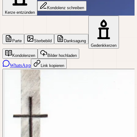
Kondolenz schreiben
Kerze entzünden
Parte
Sterbebild
Danksagung
Gedenkkerzen
Kondolenzen
Bilder hochladen
WhatsApp
Link kopieren