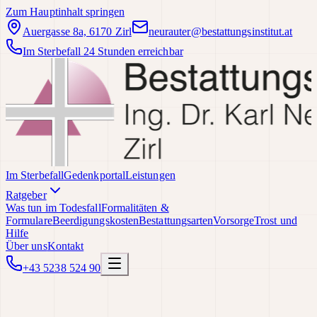
Zum Hauptinhalt springen
Auergasse 8a, 6170 Zirl
neurauter@bestattungsinstitut.at
Im Sterbefall 24 Stunden erreichbar
Im Sterbefall
Gedenkportal
Leistungen
Ratgeber
Was tun im Todesfall
Formalitäten &
Formulare
Beerdigungskosten
Bestattungsarten
Vorsorge
Trost und
Hilfe
Über uns
Kontakt
+43 5238 524 90