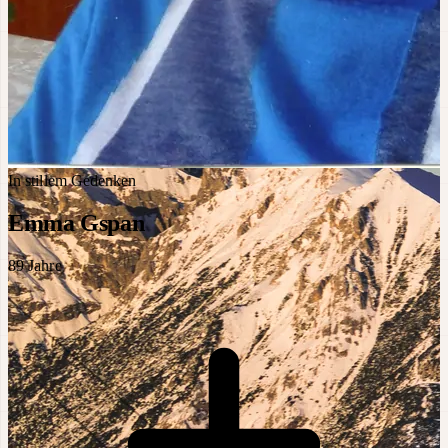
In stillem Gedenken
Emma Gspan
89
Jahre