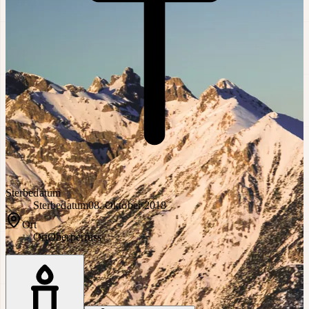
Sterbedatum
Sterbedatum
08. Oktober 2018
Ort
Ort
Oberperfuss