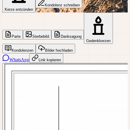
Kondolenz schreiben
Kerze entzünden
Parte
Sterbebild
Danksagung
Gedenkkerzen
Kondolenzen
Bilder hochladen
WhatsApp
Link kopieren