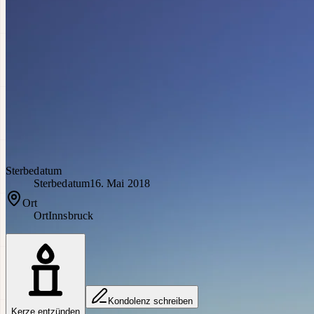
Sterbedatum
Sterbedatum
16. Mai 2018
Ort
Ort
Innsbruck
Kondolenz schreiben
Kerze entzünden