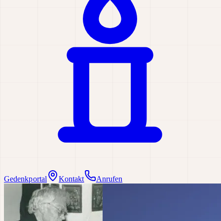
Gedenkportal
Kontakt
Anrufen