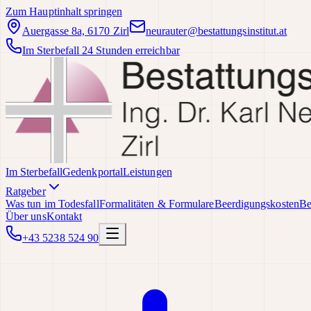
Zum Hauptinhalt springen
Auergasse 8a, 6170 Zirl
neurauter@bestattungsinstitut.at
Im Sterbefall 24 Stunden erreichbar
Im Sterbefall
Gedenkportal
Leistungen
Ratgeber
Was tun im Todesfall
Formalitäten & Formulare
Beerdigungskosten
Be
Über uns
Kontakt
+43 5238 524 90