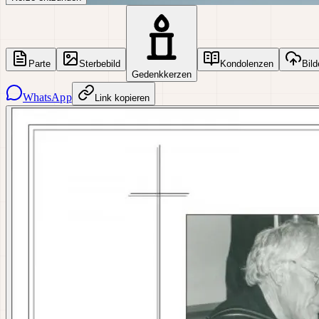
Parte
Sterbebild
Kondolenzen
Bild
Gedenkkerzen
WhatsApp
Link kopieren