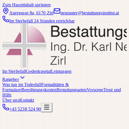
Zum Hauptinhalt springen
Auergasse 8a, 6170 Zirl
neurauter@bestattungsinstitut.at
Im Sterbefall 24 Stunden erreichbar
Im Sterbefall
Gedenkportal
Leistungen
Ratgeber
Was tun im Todesfall
Formalitäten &
Formulare
Beerdigungskosten
Bestattungsarten
Vorsorge
Trost und
Hilfe
Über uns
Kontakt
+43 5238 524 90