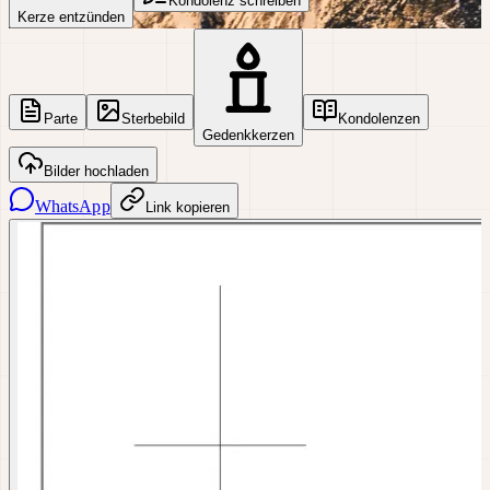
Kondolenz schreiben
Kerze entzünden
Parte
Sterbebild
Kondolenzen
Gedenkkerzen
Bilder hochladen
WhatsApp
Link kopieren