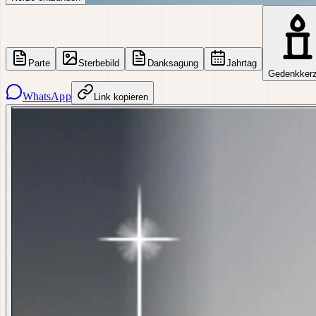
Parte
Sterbebild
Danksagung
Jahrtag
Gedenkker
WhatsApp
Link kopieren