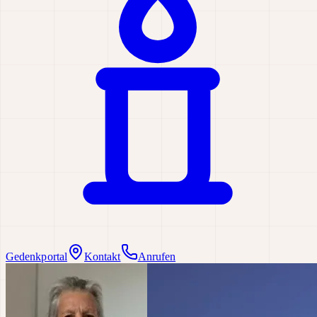
Gedenkportal
Kontakt
Anrufen