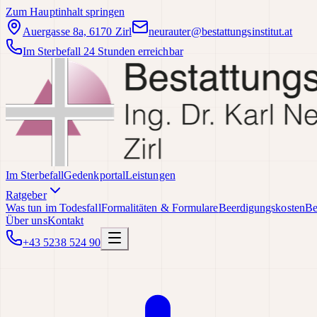
Zum Hauptinhalt springen
Auergasse 8a, 6170 Zirl
neurauter@bestattungsinstitut.at
Im Sterbefall 24 Stunden erreichbar
Im Sterbefall
Gedenkportal
Leistungen
Ratgeber
Was tun im Todesfall
Formalitäten & Formulare
Beerdigungskosten
Be
Über uns
Kontakt
+43 5238 524 90