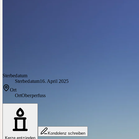
Sterbedatum
Sterbedatum
16. April 2025
Ort
Ort
Oberperfuss
Kondolenz schreiben
Kerze entzünden