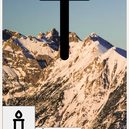
Sterbedatum
Sterbedatum
27. Juni 2020
Ort
Ort
Innsbruck | Allerheiligen