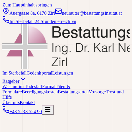
Zum Hauptinhalt springen
Auergasse 8a, 6170 Zirl
neurauter@bestattungsinstitut.at
Im Sterbefall 24 Stunden erreichbar
Im Sterbefall
Gedenkportal
Leistungen
Ratgeber
Was tun im Todesfall
Formalitäten &
Formulare
Beerdigungskosten
Bestattungsarten
Vorsorge
Trost und
Hilfe
Über uns
Kontakt
+43 5238 524 90