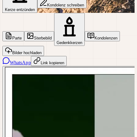
Kondolenz schreiben
Kerze entzünden
Parte
Sterbebild
Kondolenzen
Gedenkkerzen
Bilder hochladen
WhatsApp
Link kopieren