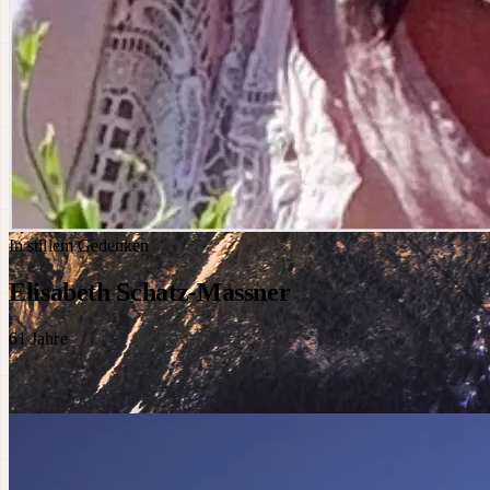
In stillem Gedenken
Elisabeth Schatz-Massner
61
Jahre