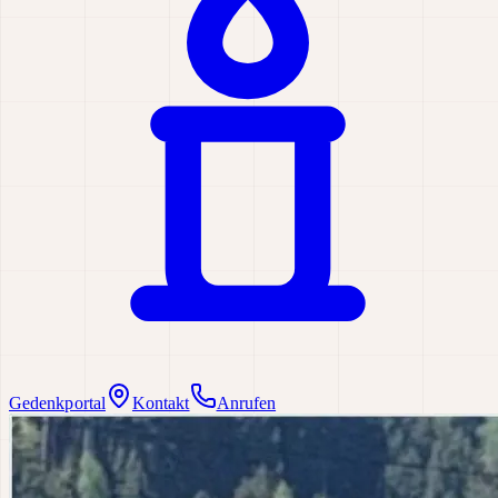
Gedenkportal
Kontakt
Anrufen