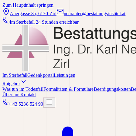
Zum Hauptinhalt springen
Auergasse 8a, 6170 Zirl
neurauter@bestattungsinstitut.at
Im Sterbefall 24 Stunden erreichbar
Im Sterbefall
Gedenkportal
Leistungen
Ratgeber
Was tun im Todesfall
Formalitäten & Formulare
Beerdigungskosten
Be
Über uns
Kontakt
+43 5238 524 90