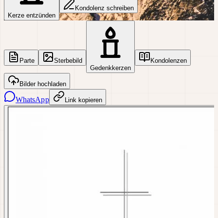
Kondolenz schreiben
Kerze entzünden
Parte
Sterbebild
Kondolenzen
Gedenkkerzen
Bilder hochladen
WhatsApp
Link kopieren