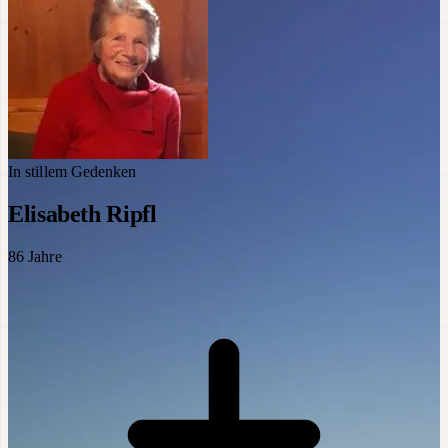
In stillem Gedenken
Elisabeth Ripfl
86
Jahre