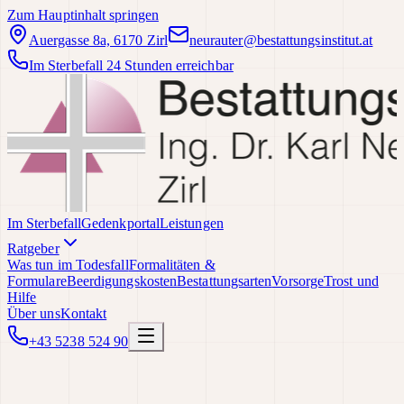
Zum Hauptinhalt springen
Auergasse 8a, 6170 Zirl
neurauter@bestattungsinstitut.at
Im Sterbefall 24 Stunden erreichbar
Im Sterbefall
Gedenkportal
Leistungen
Ratgeber
Was tun im Todesfall
Formalitäten &
Formulare
Beerdigungskosten
Bestattungsarten
Vorsorge
Trost und
Hilfe
Über uns
Kontakt
+43 5238 524 90