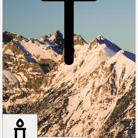
Sterbedatum
Sterbedatum
19. August 2022
Ort
Ort
Völs