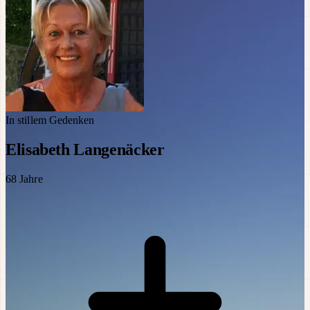
In stillem Gedenken
Elisabeth Langenäcker
68
Jahre