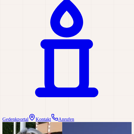
Gedenkportal
Kontakt
Anrufen