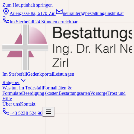
Zum Hauptinhalt springen
Auergasse 8a, 6170 Zirl
neurauter@bestattungsinstitut.at
Im Sterbefall 24 Stunden erreichbar
Im Sterbefall
Gedenkportal
Leistungen
Ratgeber
Was tun im Todesfall
Formalitäten &
Formulare
Beerdigungskosten
Bestattungsarten
Vorsorge
Trost und
Hilfe
Über uns
Kontakt
+43 5238 524 90