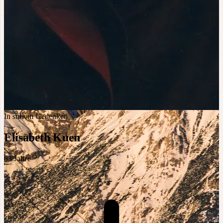
In stillem Gedenken
Elisabeth Kuen
83
Jahre