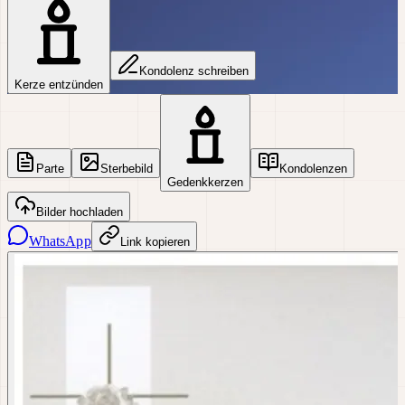
Kondolenz schreiben
Kerze entzünden
Parte
Sterbebild
Kondolenzen
Gedenkkerzen
Bilder hochladen
WhatsApp
Link kopieren