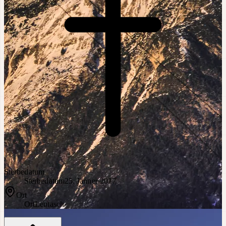
Sterbedatum
Sterbedatum
25. Jänner 2017
Ort
Ort
Leutasch