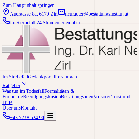
Zum Hauptinhalt springen
Auergasse 8a, 6170 Zirl
neurauter@bestattungsinstitut.at
Im Sterbefall 24 Stunden erreichbar
Im Sterbefall
Gedenkportal
Leistungen
Ratgeber
Was tun im Todesfall
Formalitäten &
Formulare
Beerdigungskosten
Bestattungsarten
Vorsorge
Trost und
Hilfe
Über uns
Kontakt
+43 5238 524 90