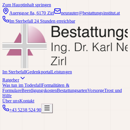
Zum Hauptinhalt springen
Auergasse 8a, 6170 Zirl
neurauter@bestattungsinstitut.at
Im Sterbefall 24 Stunden erreichbar
Im Sterbefall
Gedenkportal
Leistungen
Ratgeber
Was tun im Todesfall
Formalitäten &
Formulare
Beerdigungskosten
Bestattungsarten
Vorsorge
Trost und
Hilfe
Über uns
Kontakt
+43 5238 524 90