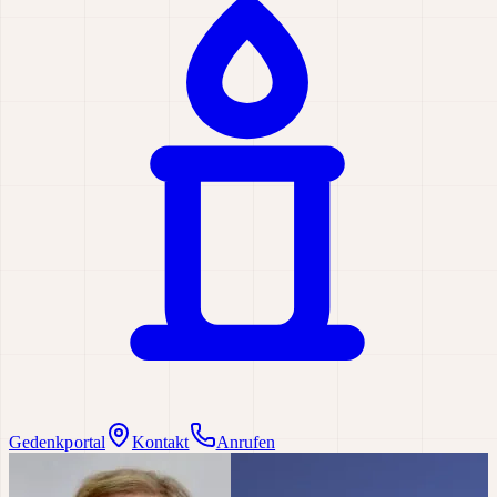
Gedenkportal
Kontakt
Anrufen