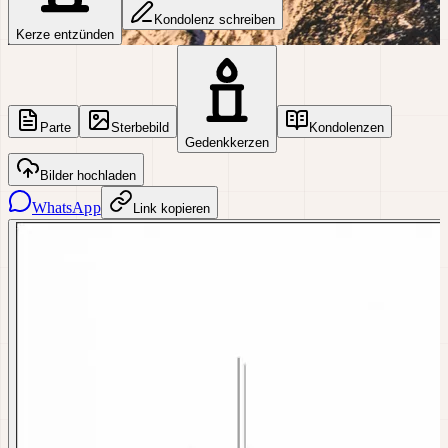
Kondolenz schreiben
Kerze entzünden
Parte
Sterbebild
Kondolenzen
Gedenkkerzen
Bilder hochladen
WhatsApp
Link kopieren