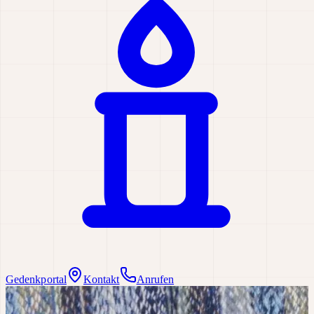
Gedenkportal
Kontakt
Anrufen