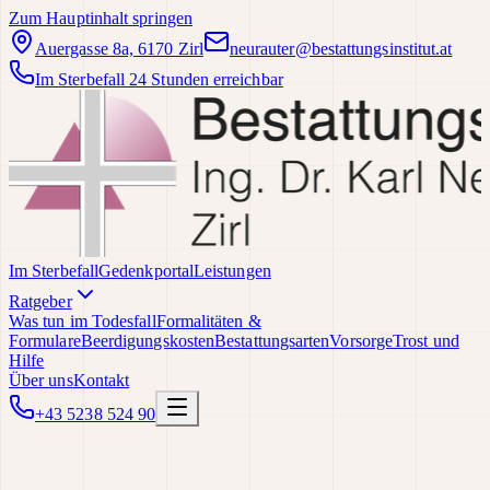
Zum Hauptinhalt springen
Auergasse 8a, 6170 Zirl
neurauter@bestattungsinstitut.at
Im Sterbefall 24 Stunden erreichbar
Im Sterbefall
Gedenkportal
Leistungen
Ratgeber
Was tun im Todesfall
Formalitäten &
Formulare
Beerdigungskosten
Bestattungsarten
Vorsorge
Trost und
Hilfe
Über uns
Kontakt
+43 5238 524 90