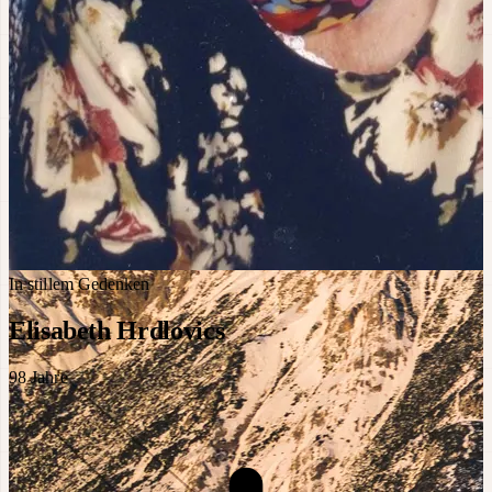
In stillem Gedenken
Elisabeth Hrdlovics
98
Jahre