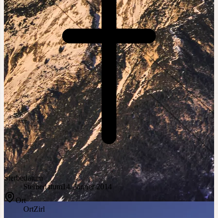
Sterbedatum
Sterbedatum
14. Jänner 2014
Ort
Ort
Zirl