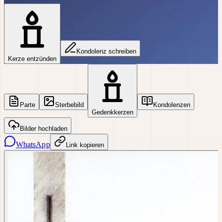
Kondolenz schreiben
Kerze entzünden
Parte
Sterbebild
Kondolenzen
Gedenkkerzen
Bilder hochladen
WhatsApp
Link kopieren