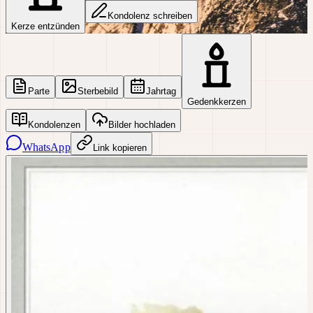
Kondolenz schreiben
Kerze entzünden
Parte
Sterbebild
Jahrtag
Gedenkkerzen
Kondolenzen
Bilder hochladen
WhatsApp
Link kopieren