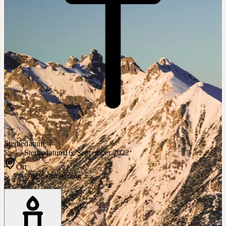
Sterbedatum
Sterbedatum
16. September 2022
Ort
Ort
Untermieming