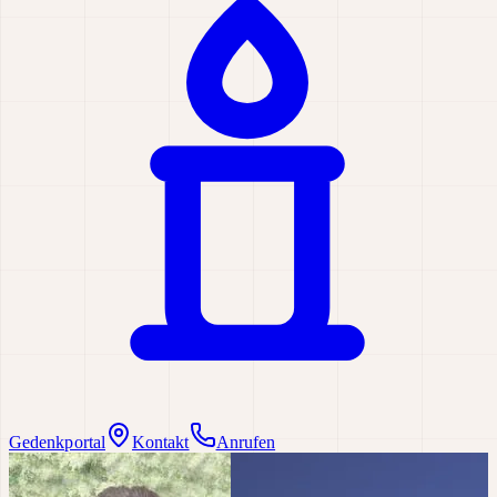
Gedenkportal
Kontakt
Anrufen