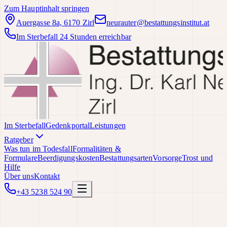
Zum Hauptinhalt springen
Auergasse 8a, 6170 Zirl
neurauter@bestattungsinstitut.at
Im Sterbefall 24 Stunden erreichbar
Im Sterbefall
Gedenkportal
Leistungen
Ratgeber
Was tun im Todesfall
Formalitäten &
Formulare
Beerdigungskosten
Bestattungsarten
Vorsorge
Trost und
Hilfe
Über uns
Kontakt
+43 5238 524 90