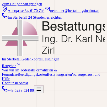
Zum Hauptinhalt springen
Auergasse 8a, 6170 Zirl
neurauter@bestattungsinstitut.at
Im Sterbefall 24 Stunden erreichbar
Im Sterbefall
Gedenkportal
Leistungen
Ratgeber
Was tun im Todesfall
Formalitäten &
Formulare
Beerdigungskosten
Bestattungsarten
Vorsorge
Trost und
Hilfe
Über uns
Kontakt
+43 5238 524 90