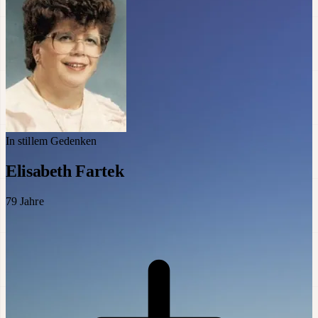
In stillem Gedenken
Elisabeth Fartek
79
Jahre