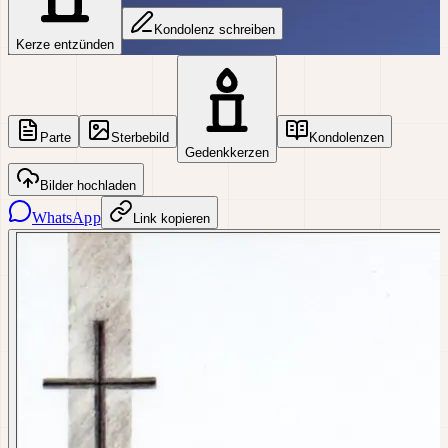
Kondolenz schreiben
Kerze entzünden
Parte
Sterbebild
Kondolenzen
Gedenkkerzen
Bilder hochladen
WhatsApp
Link kopieren