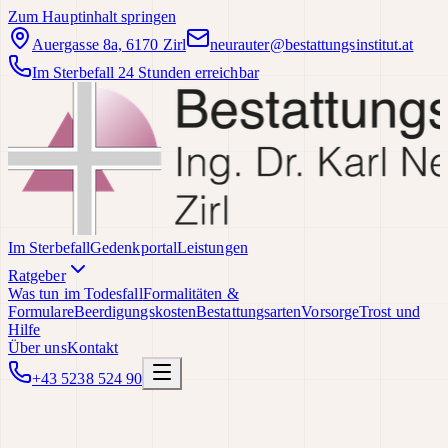
Zum Hauptinhalt springen
Auergasse 8a, 6170 Zirl
neurauter@bestattungsinstitut.at
Im Sterbefall 24 Stunden erreichbar
Im Sterbefall
Gedenkportal
Leistungen
Ratgeber
Was tun im Todesfall
Formalitäten &
Formulare
Beerdigungskosten
Bestattungsarten
Vorsorge
Trost und
Hilfe
Über uns
Kontakt
+43 5238 524 90