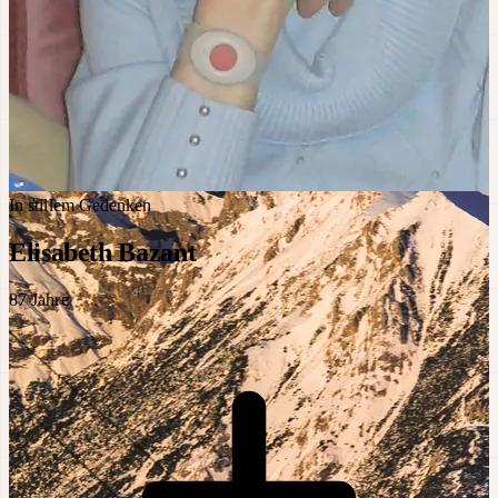
In stillem Gedenken
Elisabeth Bazant
87
Jahre