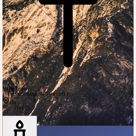
Sterbedatum
Sterbedatum
09. Feber 2014
Ort
Ort
Völs