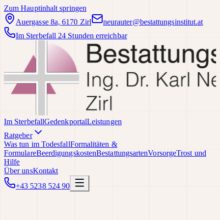
Zum Hauptinhalt springen
Auergasse 8a, 6170 Zirl
neurauter@bestattungsinstitut.at
Im Sterbefall 24 Stunden erreichbar
Im Sterbefall
Gedenkportal
Leistungen
Ratgeber
Was tun im Todesfall
Formalitäten &
Formulare
Beerdigungskosten
Bestattungsarten
Vorsorge
Trost und
Hilfe
Über uns
Kontakt
+43 5238 524 90