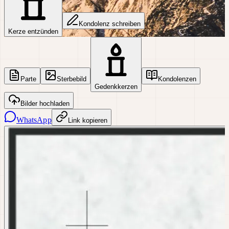
Kondolenz schreiben
Kerze entzünden
Parte
Sterbebild
Kondolenzen
Gedenkkerzen
Bilder hochladen
WhatsApp
Link kopieren