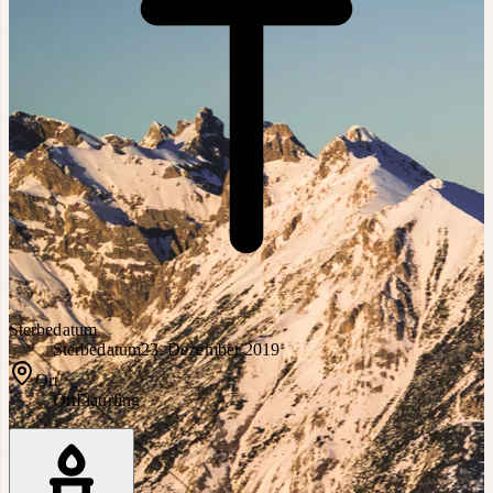
Sterbedatum
Sterbedatum
23. Dezember 2019
Ort
Ort
Flaurling