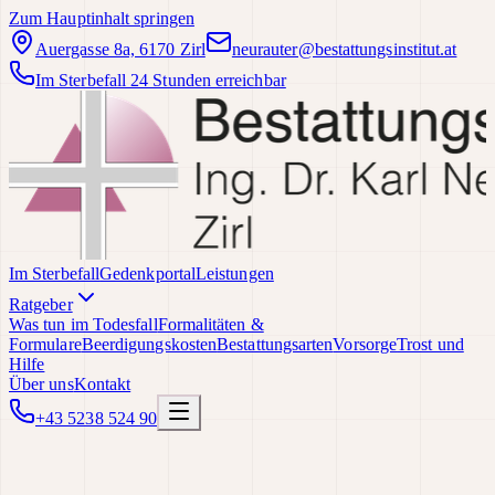
Zum Hauptinhalt springen
Auergasse 8a, 6170 Zirl
neurauter@bestattungsinstitut.at
Im Sterbefall 24 Stunden erreichbar
Im Sterbefall
Gedenkportal
Leistungen
Ratgeber
Was tun im Todesfall
Formalitäten &
Formulare
Beerdigungskosten
Bestattungsarten
Vorsorge
Trost und
Hilfe
Über uns
Kontakt
+43 5238 524 90