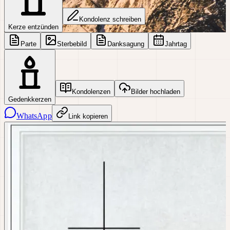
Kondolenz schreiben
Kerze entzünden
Parte
Sterbebild
Danksagung
Jahrtag
Kondolenzen
Bilder hochladen
Gedenkkerzen
WhatsApp
Link kopieren