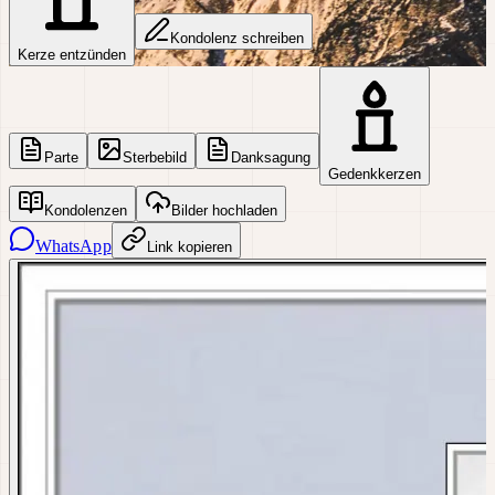
Kondolenz schreiben
Kerze entzünden
Parte
Sterbebild
Danksagung
Gedenkkerzen
Kondolenzen
Bilder hochladen
WhatsApp
Link kopieren