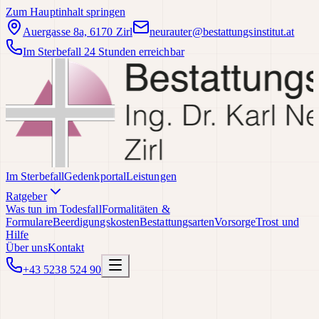
Zum Hauptinhalt springen
Auergasse 8a, 6170 Zirl
neurauter@bestattungsinstitut.at
Im Sterbefall 24 Stunden erreichbar
Im Sterbefall
Gedenkportal
Leistungen
Ratgeber
Was tun im Todesfall
Formalitäten &
Formulare
Beerdigungskosten
Bestattungsarten
Vorsorge
Trost und
Hilfe
Über uns
Kontakt
+43 5238 524 90