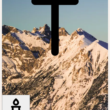
Sterbedatum
Sterbedatum
02. November 2018
Ort
Ort
Oberperfuss