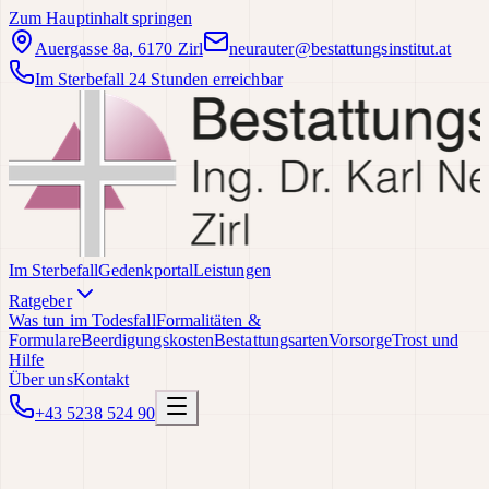
Zum Hauptinhalt springen
Auergasse 8a, 6170 Zirl
neurauter@bestattungsinstitut.at
Im Sterbefall 24 Stunden erreichbar
Im Sterbefall
Gedenkportal
Leistungen
Ratgeber
Was tun im Todesfall
Formalitäten &
Formulare
Beerdigungskosten
Bestattungsarten
Vorsorge
Trost und
Hilfe
Über uns
Kontakt
+43 5238 524 90