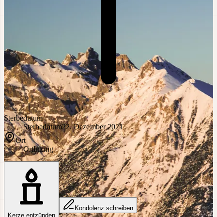
Sterbedatum
Sterbedatum
22. Dezember 2021
Ort
Ort
Inzing
Kondolenz schreiben
Kerze entzünden