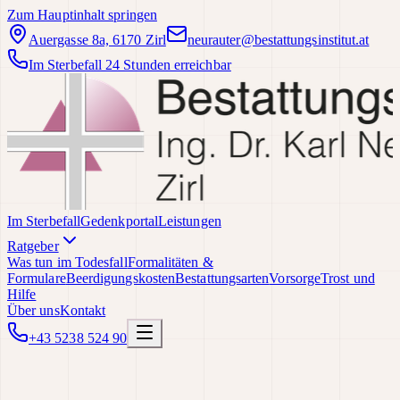
Zum Hauptinhalt springen
Auergasse 8a, 6170 Zirl
neurauter@bestattungsinstitut.at
Im Sterbefall 24 Stunden erreichbar
Im Sterbefall
Gedenkportal
Leistungen
Ratgeber
Was tun im Todesfall
Formalitäten &
Formulare
Beerdigungskosten
Bestattungsarten
Vorsorge
Trost und
Hilfe
Über uns
Kontakt
+43 5238 524 90