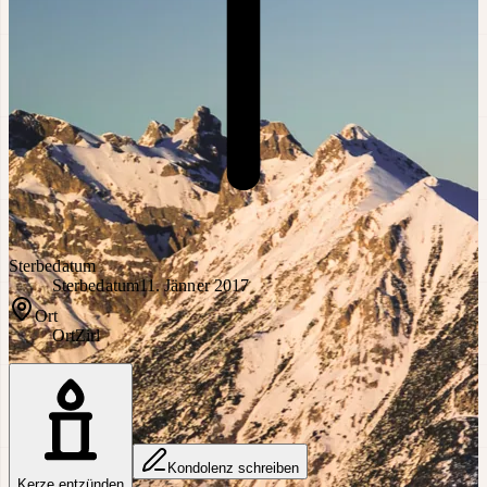
Sterbedatum
Sterbedatum
11. Jänner 2017
Ort
Ort
Zirl
Kondolenz schreiben
Kerze entzünden