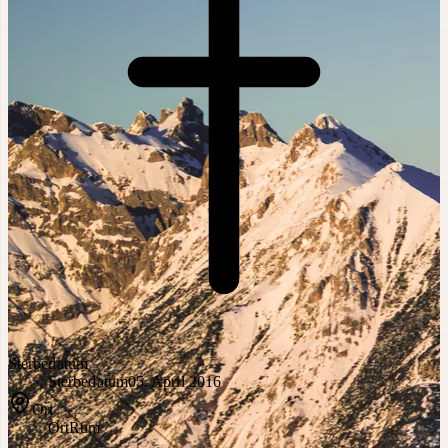
Sterbedatum
Sterbedatum
05. April 2016
Ort
Ort
Rum