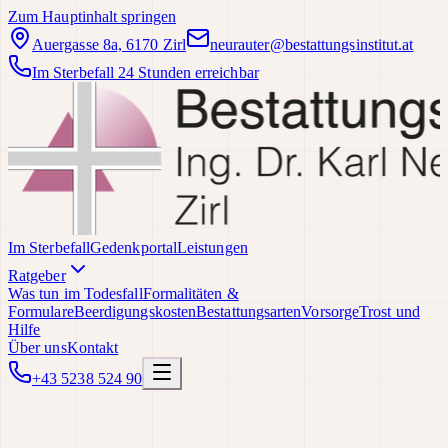
Zum Hauptinhalt springen
Auergasse 8a, 6170 Zirl
neurauter@bestattungsinstitut.at
Im Sterbefall 24 Stunden erreichbar
Im Sterbefall
Gedenkportal
Leistungen
Ratgeber
Was tun im Todesfall
Formalitäten &
Formulare
Beerdigungskosten
Bestattungsarten
Vorsorge
Trost und
Hilfe
Über uns
Kontakt
+43 5238 524 90