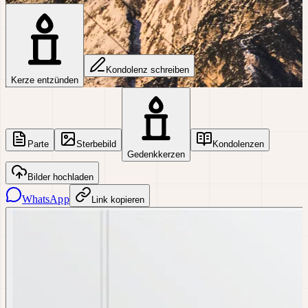
Kondolenz schreiben
Kerze entzünden
Parte
Sterbebild
Kondolenzen
Gedenkkerzen
Bilder hochladen
WhatsApp
Link kopieren