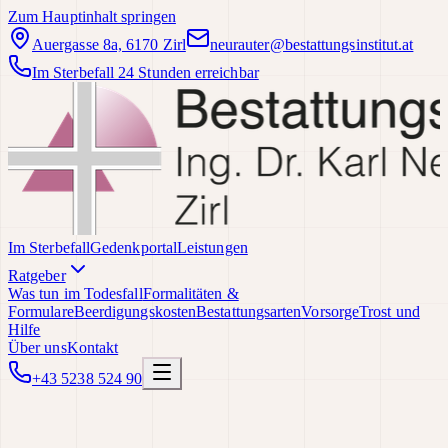
Zum Hauptinhalt springen
Auergasse 8a, 6170 Zirl
neurauter@bestattungsinstitut.at
Im Sterbefall 24 Stunden erreichbar
Im Sterbefall
Gedenkportal
Leistungen
Ratgeber
Was tun im Todesfall
Formalitäten &
Formulare
Beerdigungskosten
Bestattungsarten
Vorsorge
Trost und
Hilfe
Über uns
Kontakt
+43 5238 524 90