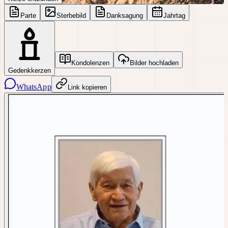
Parte
Sterbebild
Danksagung
Jahrtag
Kondolenzen
Bilder hochladen
Gedenkkerzen
WhatsApp
Link kopieren