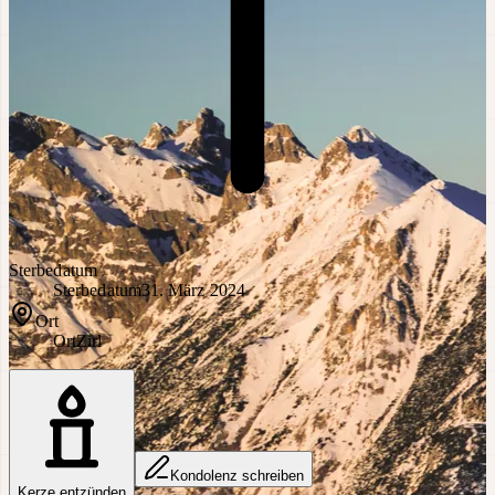
Sterbedatum
Sterbedatum
31. März 2024
Ort
Ort
Zirl
Kondolenz schreiben
Kerze entzünden