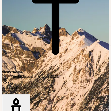
Sterbedatum
Sterbedatum
15. August 2023
Ort
Ort
Leutasch