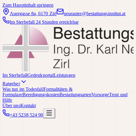
Zum Hauptinhalt springen
Auergasse 8a, 6170 Zirl
neurauter@bestattungsinstitut.at
Im Sterbefall 24 Stunden erreichbar
Im Sterbefall
Gedenkportal
Leistungen
Ratgeber
Was tun im Todesfall
Formalitäten &
Formulare
Beerdigungskosten
Bestattungsarten
Vorsorge
Trost und
Hilfe
Über uns
Kontakt
+43 5238 524 90