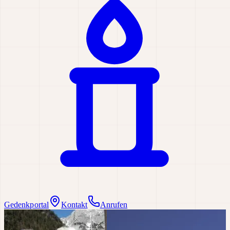
Gedenkportal
Kontakt
Anrufen