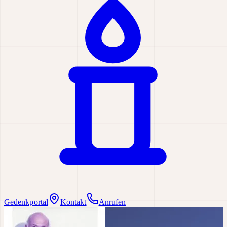
Gedenkportal
Kontakt
Anrufen