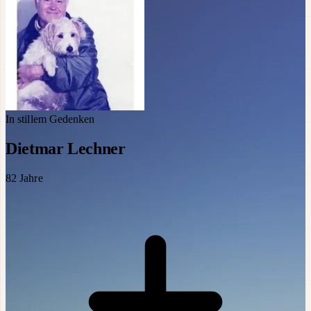
In stillem Gedenken
Dietmar Lechner
82
Jahre