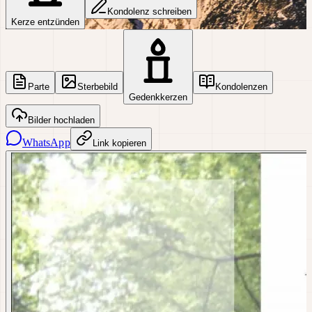
Kondolenz schreiben
Kerze entzünden
Parte
Sterbebild
Kondolenzen
Gedenkkerzen
Bilder hochladen
WhatsApp
Link kopieren