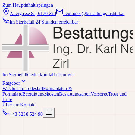
Zum Hauptinhalt springen
Auergasse 8a, 6170 Zirl
neurauter@bestattungsinstitut.at
Im Sterbefall 24 Stunden erreichbar
Im Sterbefall
Gedenkportal
Leistungen
Ratgeber
Was tun im Todesfall
Formalitäten &
Formulare
Beerdigungskosten
Bestattungsarten
Vorsorge
Trost und
Hilfe
Über uns
Kontakt
+43 5238 524 90