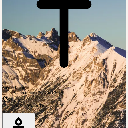
Sterbedatum
Sterbedatum
26. April 2018
Ort
Ort
Seefeld in Tirol