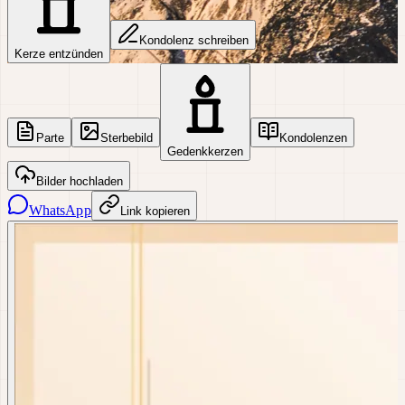
Kondolenz schreiben
Kerze entzünden
Parte
Sterbebild
Kondolenzen
Gedenkkerzen
Bilder hochladen
WhatsApp
Link kopieren