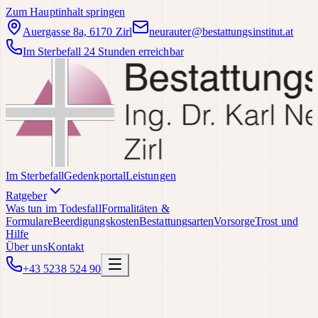
Zum Hauptinhalt springen
Auergasse 8a, 6170 Zirl
neurauter@bestattungsinstitut.at
Im Sterbefall 24 Stunden erreichbar
Im Sterbefall
Gedenkportal
Leistungen
Ratgeber
Was tun im Todesfall
Formalitäten &
Formulare
Beerdigungskosten
Bestattungsarten
Vorsorge
Trost und
Hilfe
Über uns
Kontakt
+43 5238 524 90