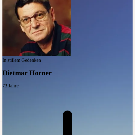
In stillem Gedenken
Dietmar Horner
73
Jahre