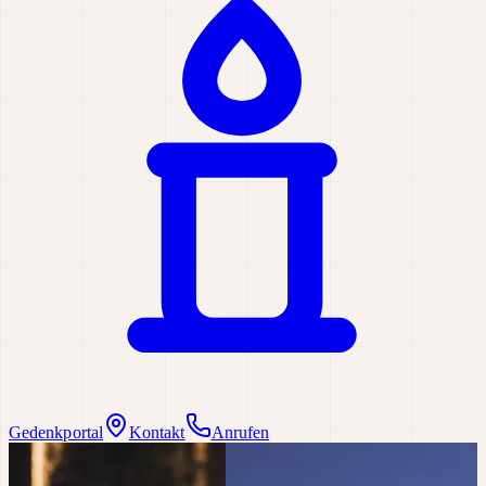
Gedenkportal
Kontakt
Anrufen