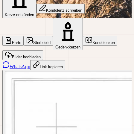
Kondolenz schreiben
Kerze entzünden
Parte
Sterbebild
Kondolenzen
Gedenkkerzen
Bilder hochladen
WhatsApp
Link kopieren