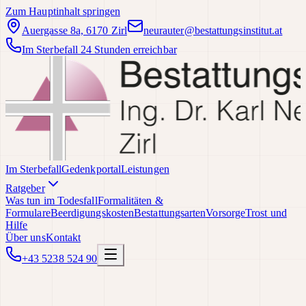
Zum Hauptinhalt springen
Auergasse 8a, 6170 Zirl
neurauter@bestattungsinstitut.at
Im Sterbefall 24 Stunden erreichbar
Im Sterbefall
Gedenkportal
Leistungen
Ratgeber
Was tun im Todesfall
Formalitäten &
Formulare
Beerdigungskosten
Bestattungsarten
Vorsorge
Trost und
Hilfe
Über uns
Kontakt
+43 5238 524 90