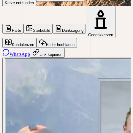
Kerze entzünden
Parte
Sterbebild
Danksagung
Gedenkkerzen
Kondolenzen
Bilder hochladen
WhatsApp
Link kopieren