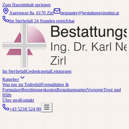
Zum Hauptinhalt springen
Auergasse 8a, 6170 Zirl
neurauter@bestattungsinstitut.at
Im Sterbefall 24 Stunden erreichbar
Im Sterbefall
Gedenkportal
Leistungen
Ratgeber
Was tun im Todesfall
Formalitäten &
Formulare
Beerdigungskosten
Bestattungsarten
Vorsorge
Trost und
Hilfe
Über uns
Kontakt
+43 5238 524 90