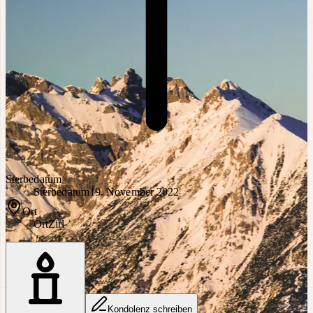
Sterbedatum
Sterbedatum
19. November 2022
Ort
Ort
Zirl
Kondolenz schreiben