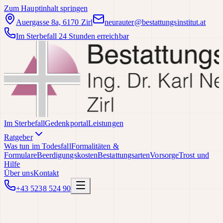
Zum Hauptinhalt springen
Auergasse 8a, 6170 Zirl
neurauter@bestattungsinstitut.at
Im Sterbefall 24 Stunden erreichbar
Im Sterbefall
Gedenkportal
Leistungen
Ratgeber
Was tun im Todesfall
Formalitäten &
Formulare
Beerdigungskosten
Bestattungsarten
Vorsorge
Trost und
Hilfe
Über uns
Kontakt
+43 5238 524 90