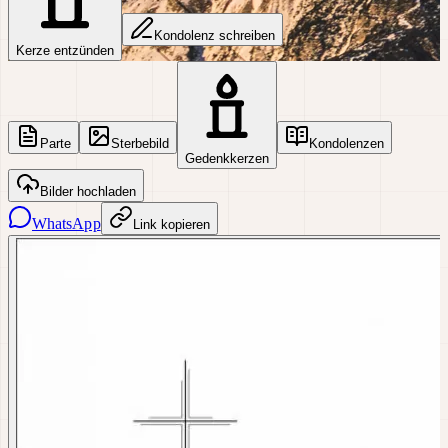
Kondolenz schreiben
Kerze entzünden
Parte
Sterbebild
Kondolenzen
Gedenkkerzen
Bilder hochladen
WhatsApp
Link kopieren