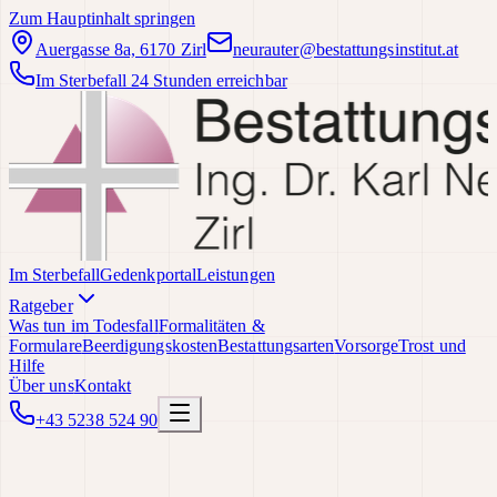
Zum Hauptinhalt springen
Auergasse 8a, 6170 Zirl
neurauter@bestattungsinstitut.at
Im Sterbefall 24 Stunden erreichbar
Im Sterbefall
Gedenkportal
Leistungen
Ratgeber
Was tun im Todesfall
Formalitäten &
Formulare
Beerdigungskosten
Bestattungsarten
Vorsorge
Trost und
Hilfe
Über uns
Kontakt
+43 5238 524 90