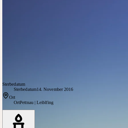
Sterbedatum
Sterbedatum
14. November 2016
Ort
Ort
Pettnau | Leiblfing