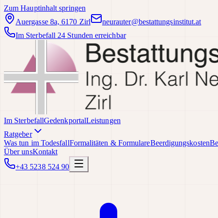
Zum Hauptinhalt springen
Auergasse 8a, 6170 Zirl
neurauter@bestattungsinstitut.at
Im Sterbefall 24 Stunden erreichbar
Im Sterbefall
Gedenkportal
Leistungen
Ratgeber
Was tun im Todesfall
Formalitäten & Formulare
Beerdigungskosten
Be
Über uns
Kontakt
+43 5238 524 90