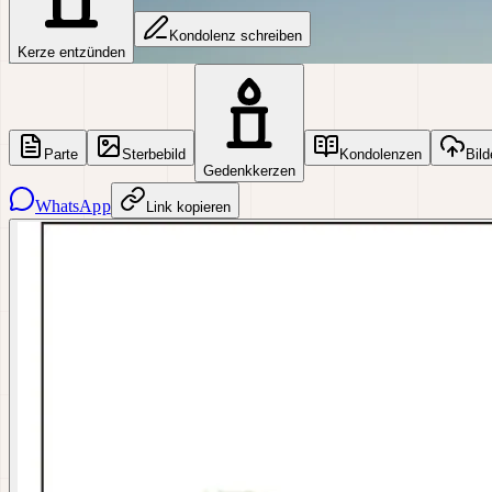
Kondolenz schreiben
Kerze entzünden
Parte
Sterbebild
Kondolenzen
Bild
Gedenkkerzen
WhatsApp
Link kopieren