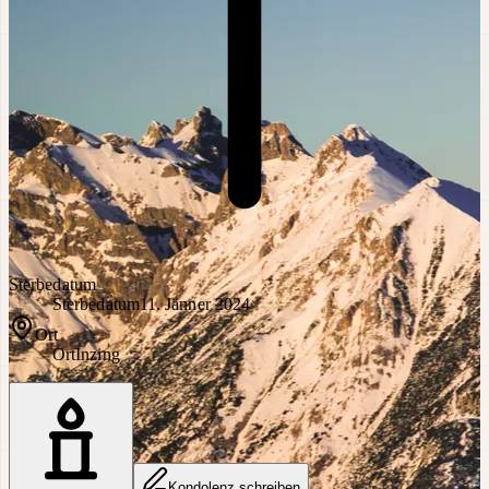
Sterbedatum
Sterbedatum
11. Jänner 2024
Ort
Ort
Inzing
Kondolenz schreiben