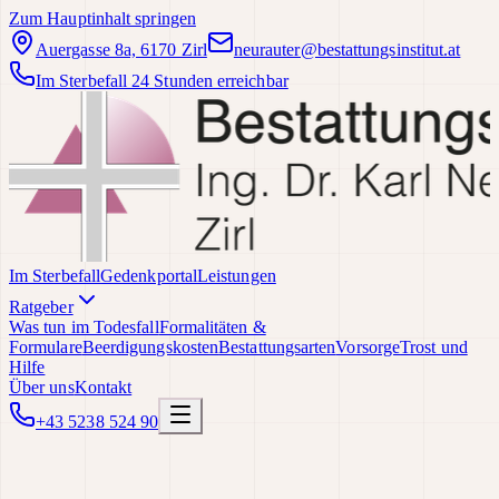
Zum Hauptinhalt springen
Auergasse 8a, 6170 Zirl
neurauter@bestattungsinstitut.at
Im Sterbefall 24 Stunden erreichbar
Im Sterbefall
Gedenkportal
Leistungen
Ratgeber
Was tun im Todesfall
Formalitäten &
Formulare
Beerdigungskosten
Bestattungsarten
Vorsorge
Trost und
Hilfe
Über uns
Kontakt
+43 5238 524 90