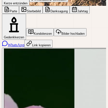
Kerze entzünden
Parte
Sterbebild
Danksagung
Jahrtag
Kondolenzen
Bilder hochladen
Gedenkkerzen
WhatsApp
Link kopieren