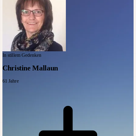
In stillem Gedenken
Christine Mallaun
61
Jahre