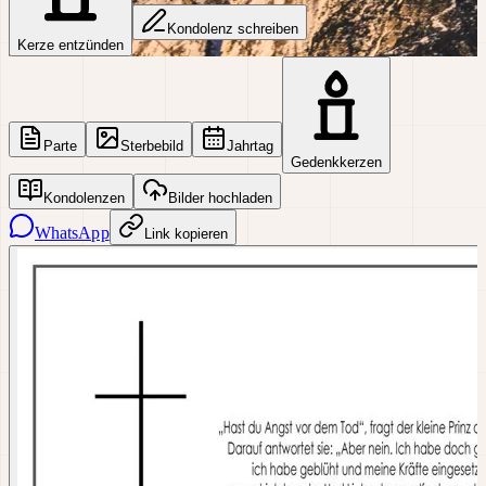
Kondolenz schreiben
Kerze entzünden
Parte
Sterbebild
Jahrtag
Gedenkkerzen
Kondolenzen
Bilder hochladen
WhatsApp
Link kopieren