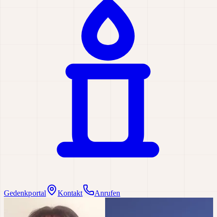
Gedenkportal
Kontakt
Anrufen