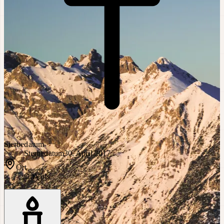
Sterbedatum
Sterbedatum
30. April 2017
Ort
Ort
Völs