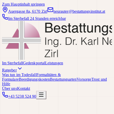
Zum Hauptinhalt springen
Auergasse 8a, 6170 Zirl
neurauter@bestattungsinstitut.at
Im Sterbefall 24 Stunden erreichbar
Im Sterbefall
Gedenkportal
Leistungen
Ratgeber
Was tun im Todesfall
Formalitäten &
Formulare
Beerdigungskosten
Bestattungsarten
Vorsorge
Trost und
Hilfe
Über uns
Kontakt
+43 5238 524 90